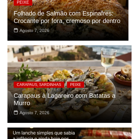
PEIXE
Folhado de Salmão com Espinafres:
F
Crocante por fora, cremoso por dentro
C
Agosto 7, 2026
CARAPAUS, SARDINHAS
PEIXE
Carapaus à Lagareiro com Batatas a
Murro
Agosto 7, 2026