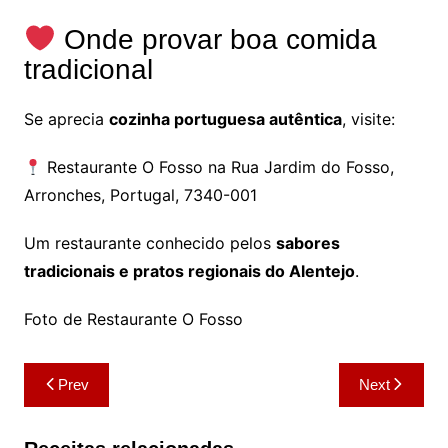
Onde provar boa comida
tradicional
Se aprecia
cozinha portuguesa autêntica
, visite:
Restaurante O Fosso na Rua Jardim do Fosso,
Arronches, Portugal, 7340-001
Um restaurante conhecido pelos
sabores
tradicionais e pratos regionais do Alentejo
.
Foto de Restaurante O Fosso
Navegação
Prev
Next
de
artigos