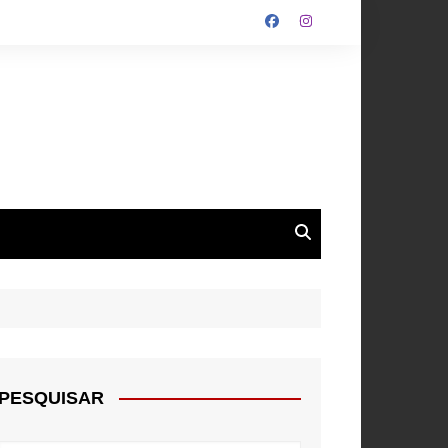
ALGARVE
ROUPA
NTOS
PESQUISAR
E