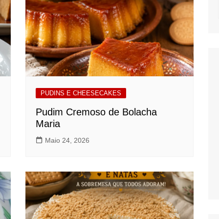
NOTICIAS
MASSAS
SALADAS
MOLHOS E TEM
MIGAS E AÇOR
PETISCOS
PUDINS E CHEESECAKES
QUICHES
Pudim Cremoso de Bolacha
Maria
Maio 24, 2026