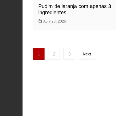
Pudim de laranja com apenas 3
ingredientes
Abril 23, 2025
Paginação
1
2
3
Next
dos
conteúdos