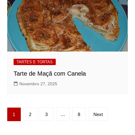
TARTES E TORTAS
Tarte de Maçã com Canela
Novembro 27, 2025
Paginação
1
2
3
…
8
Next
dos
conteúdos