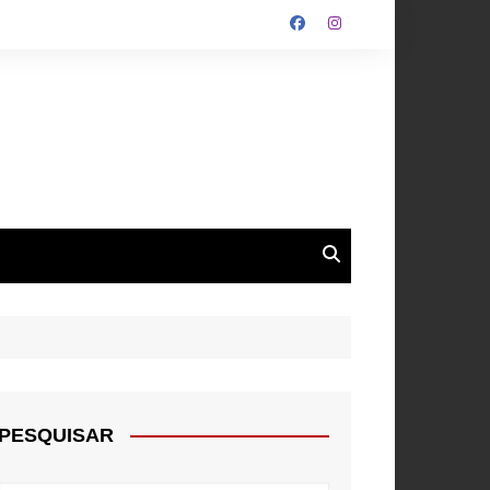
ALGARVE
ROUPA
NTOS
PESQUISAR
E