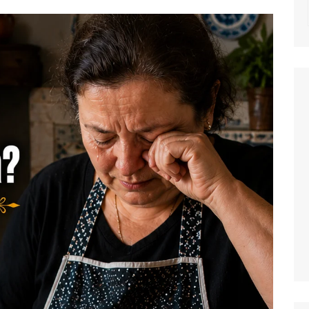
NOTICIAS
MASSAS
SALADAS
MOLHOS E TEM
MIGAS E AÇOR
PETISCOS
QUICHES