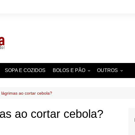
SOPA E COZIDOS
BOLOS E PÃO
OUTROS
UAL
BOLINHOS, QUEQUES,
CURIOSIDADES
BOLACHAS
POR REGIÃO
 lágrimas ao cortar cebola?
PASTELARIA
AS
DICAS
TARTES E TORTAS
as ao cortar cebola?
AS
 CHEESECAKES
ENTRADAS E
ACOMPANHAME
HISTÓRIA,
CURIOSIDADES 