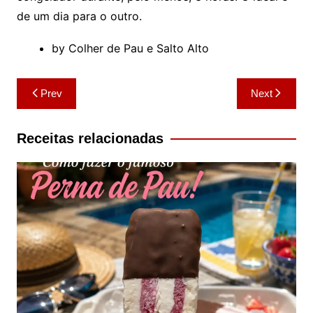
de um dia para o outro.
by Colher de Pau e Salto Alto
Navegação
Prev
Next
de
artigos
Receitas relacionadas