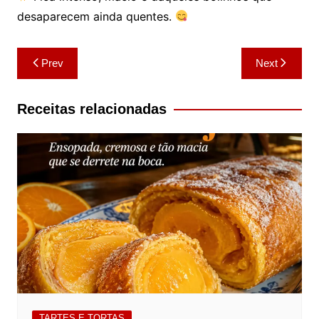
desaparecem ainda quentes.
Navegação
Prev
Next
de
artigos
Receitas relacionadas
TARTES E TORTAS