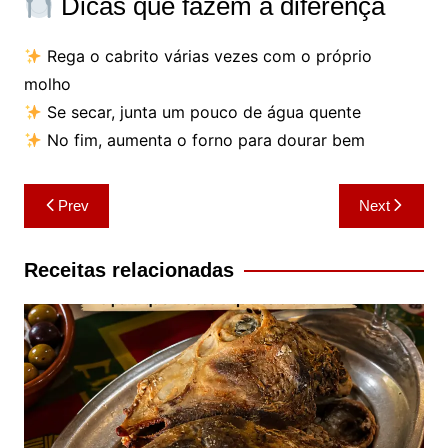
Dicas que fazem a diferença
Rega o cabrito várias vezes com o próprio
molho
Se secar, junta um pouco de água quente
No fim, aumenta o forno para dourar bem
Navegação
Prev
Next
de
artigos
Receitas relacionadas