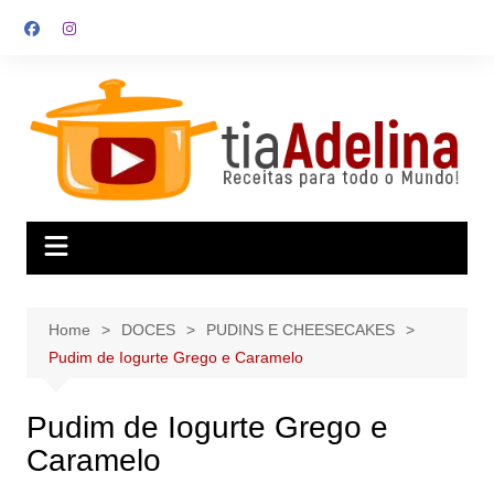
Skip
to
content
Home
DOCES
PUDINS E CHEESECAKES
Pudim de Iogurte Grego e Caramelo
Pudim de Iogurte Grego e
Caramelo