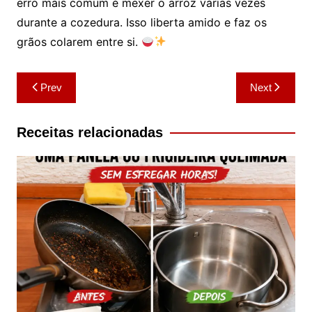
erro mais comum é mexer o arroz várias vezes
durante a cozedura. Isso liberta amido e faz os
grãos colarem entre si.
Navegação
Prev
Next
de
artigos
Receitas relacionadas