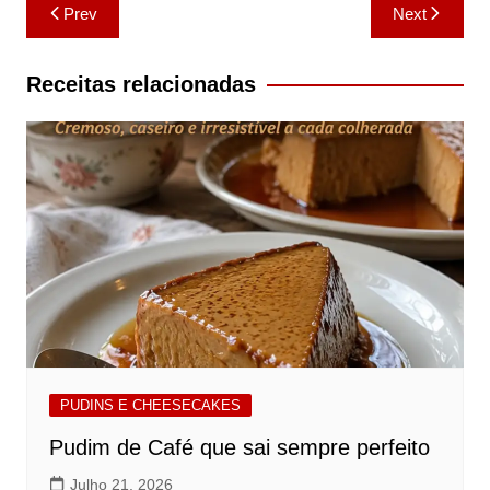
Navegação
Prev
Next
de
artigos
Receitas relacionadas
PUDINS E CHEESECAKES
Pudim de Café que sai sempre perfeito
Julho 21, 2026