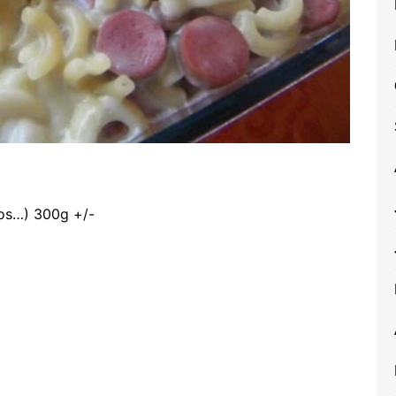
hos…) 300g +/-