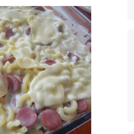
NOTICIAS
MASSAS
SALADAS
MOLHOS E TEM
MIGAS E AÇOR
PETISCOS
QUICHES