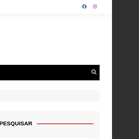
ALGARVE
ROUPA
NTOS
PESQUISAR
E