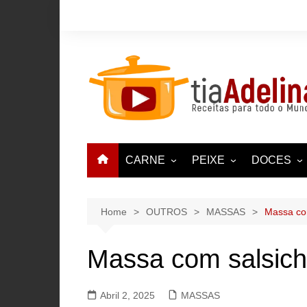
Skip
to
content
CARNE
PEIXE
DOCES
BORREGO, CABRITO,
ATUM
CONVENT
CORDEIRO
BACALHAU
FRITOS
Home
OUTROS
MASSAS
Massa com
CAÇA
CARAPAUS, SARDINH
GELADOS
COELHO E LEBRE
Massa com salsich
CHOCOS, POLVO, LUL
PUDINS E
ENCHIDOS
MARISCO
FRANGO, PERÚ, PATO
Abril 2, 2025
MASSAS
TAMBORIL