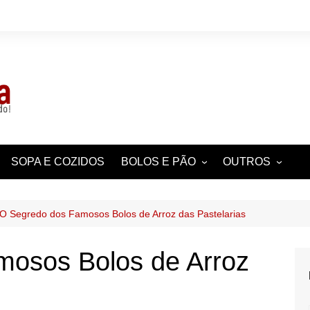
SOPA E COZIDOS
BOLOS E PÃO
OUTROS
UAL
BOLINHOS, QUEQUES,
CURIOSIDADES
BOLACHAS
POR REGIÃO
O Segredo dos Famosos Bolos de Arroz das Pastelarias
PASTELARIA
AS
DICAS
TARTES E TORTAS
mosos Bolos de Arroz
AS
 CHEESECAKES
ENTRADAS E
ACOMPANHAME
HISTÓRIA,
CURIOSIDADES 