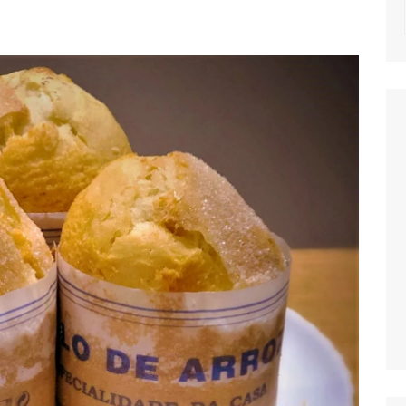
NOTICIAS
MASSAS
SALADAS
MOLHOS E TEM
MIGAS E AÇOR
PETISCOS
QUICHES