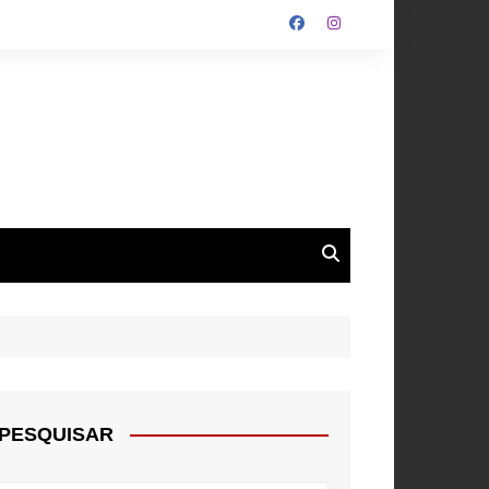
ALGARVE
ROUPA
NTOS
PESQUISAR
E