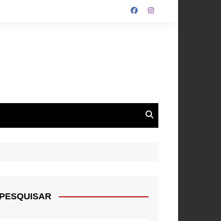
ALGARVE
ROUPA
NTOS
PESQUISAR
E