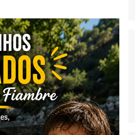
NOTICIAS
MASSAS
SALADAS
MOLHOS E TEM
MIGAS E AÇOR
PETISCOS
QUICHES