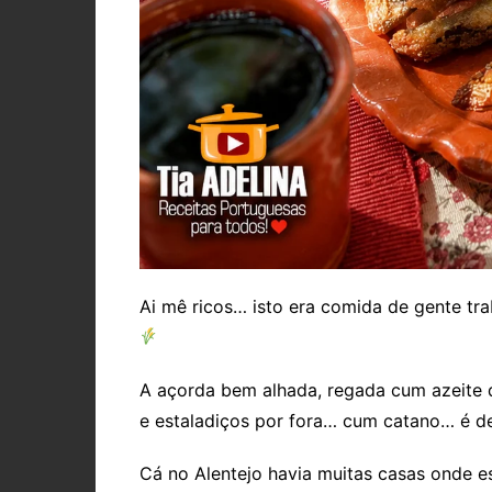
Ai mê ricos… isto era comida de gente tr
A açorda bem alhada, regada cum azeite d
e estaladiços por fora… cum catano… é d
Cá no Alentejo havia muitas casas onde es