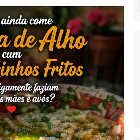
NOTICIAS
MASSAS
SALADAS
MOLHOS E TEM
MIGAS E AÇOR
PETISCOS
QUICHES