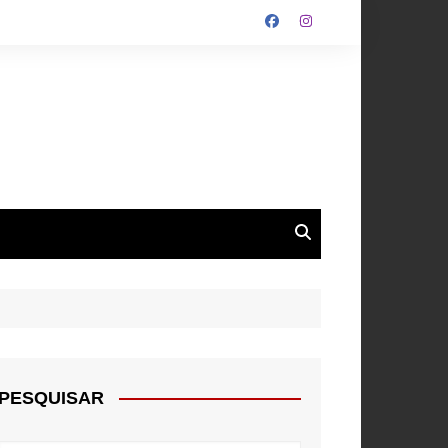
ALGARVE
ROUPA
NTOS
PESQUISAR
E