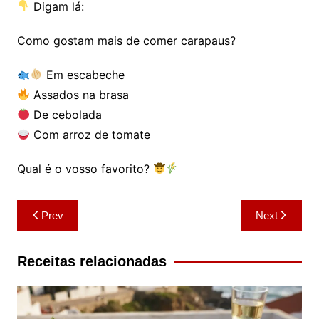
Digam lá:
Como gostam mais de comer carapaus?
Em escabeche
Assados na brasa
De cebolada
Com arroz de tomate
Qual é o vosso favorito?
Navegação
Prev
Next
de
artigos
Receitas relacionadas