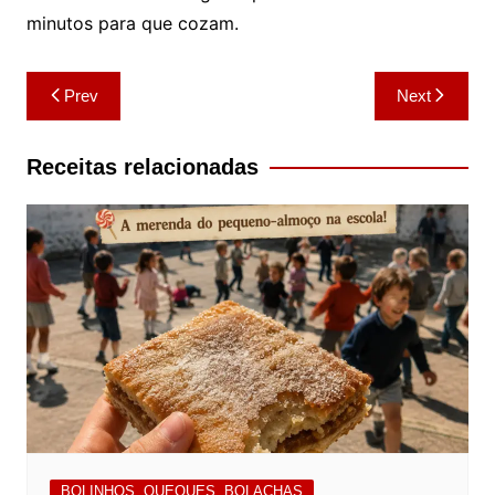
minutos para que cozam.
Navegação
Prev
Next
de
artigos
Receitas relacionadas
BOLINHOS, QUEQUES, BOLACHAS