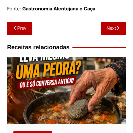
Fonte:
Gastronomia Alentejana e Caça
Navegação
Prev
Next
de
artigos
Receitas relacionadas