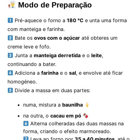
Modo de Preparação
Pré-aquece o forno a
180 °C
e unta uma forma
com manteiga e farinha.
Bate os
ovos com o açúcar
até obteres um
creme leve e fofo.
Junta a
manteiga derretida
e o
leite
,
continuando a bater.
Adiciona a
farinha
e o
sal
, e envolve até ficar
homogéneo.
Divide a massa em duas partes:
numa, mistura a
baunilha
na outra, o
cacau em pó
Alterna colheradas das duas massas na
forma, criando o efeito marmoreado.
Leva ao forno por
35 a 40 minutos
, até o