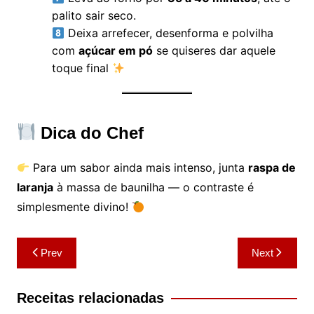
palito sair seco.
Deixa arrefecer, desenforma e polvilha
com
açúcar em pó
se quiseres dar aquele
toque final
Dica do Chef
Para um sabor ainda mais intenso, junta
raspa de
laranja
à massa de baunilha — o contraste é
simplesmente divino!
Navegação
Prev
Next
de
artigos
Receitas relacionadas