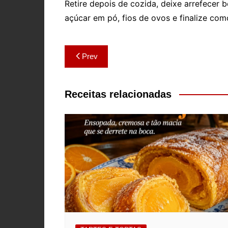
Retire depois de cozida, deixe arrefecer
açúcar em pó, fios de ovos e finalize co
Navegação
Prev
de
artigos
Receitas relacionadas