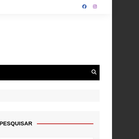
ALGARVE
ROUPA
NTOS
PESQUISAR
E