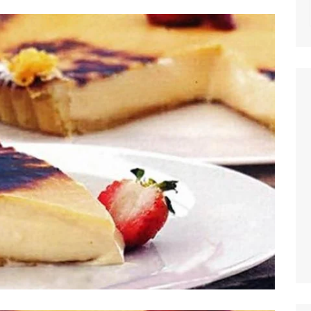
NOTICIAS
MASSAS
SALADAS
MOLHOS E TEM
MIGAS E AÇOR
PETISCOS
QUICHES