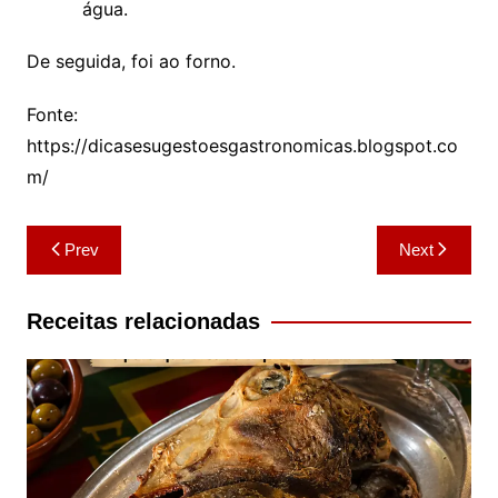
água.
De seguida, foi ao forno.
Fonte:
https://dicasesugestoesgastronomicas.blogspot.co
m/
Navegação
Prev
Next
de
artigos
Receitas relacionadas