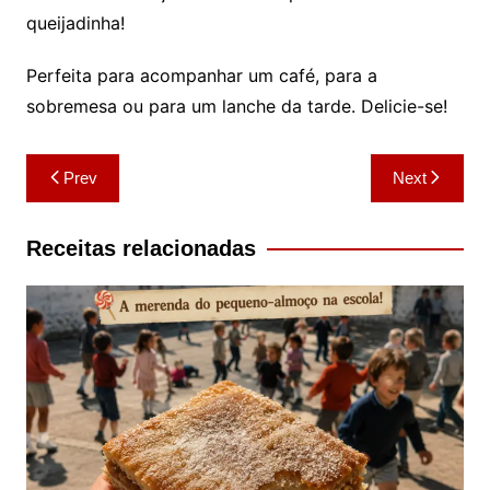
queijadinha!
Perfeita para acompanhar um café, para a
sobremesa ou para um lanche da tarde. Delicie-se!
Navegação
Prev
Next
de
artigos
Receitas relacionadas