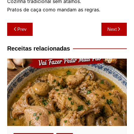
Cozinha tradicional sem atalhos.
Pratos de caça como mandam as regras.
Navegação
Prev
Next
de
artigos
Receitas relacionadas