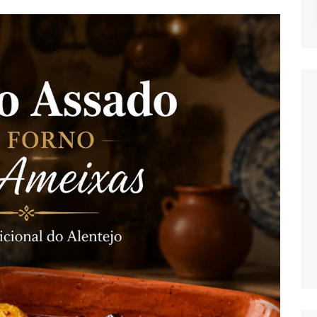
NOTICIAS
MASSAS
SALADAS
MOLHOS E TEM
MIGAS E AÇOR
PETISCOS
QUICHES