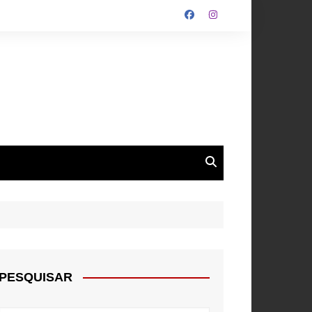
ALGARVE
ROUPA
NTOS
PESQUISAR
E