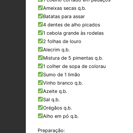
Ameixas secas q.b.
Batatas para assar
4 dentes de alho picados
1 cebola grande às rodelas
2 folhas de louro
Alecrim q.b.
Mistura de 5 pimentas q.b.
1 colher de sopa de colorau
Sumo de 1 limão
Vinho branco q.b.
Azeite q.b.
Sal q.b.
Orégãos q.b.
Alho em pó q.b.
Preparação: