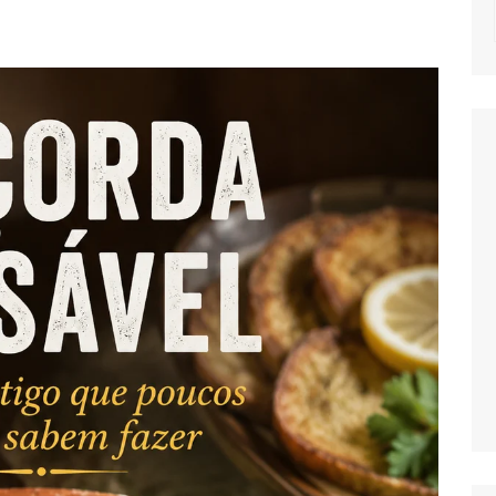
NOTICIAS
MASSAS
SALADAS
MOLHOS E TEM
MIGAS E AÇOR
PETISCOS
QUICHES