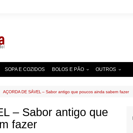
SOPA E COZIDOS
BOLOS E PÃO
OUTROS
UAL
BOLINHOS, QUEQUES,
CURIOSIDADES
BOLACHAS
POR REGIÃO
AÇORDA DE SÁVEL – Sabor antigo que poucos ainda sabem fazer
PASTELARIA
AS
DICAS
TARTES E TORTAS
 – Sabor antigo que
AS
 CHEESECAKES
ENTRADAS E
ACOMPANHAME
m fazer
HISTÓRIA,
CURIOSIDADES 