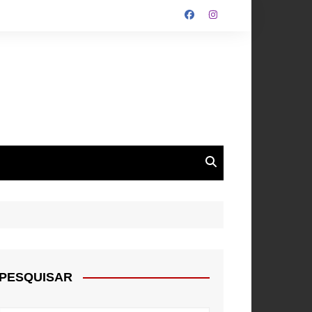
ALGARVE
ROUPA
NTOS
PESQUISAR
E