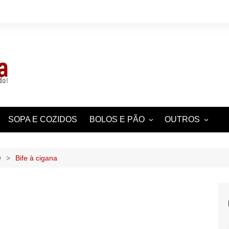
SOPA E COZIDOS
BOLOS E PÃO
OUTROS
UAL
BOLINHOS, QUEQUES,
CURIOSIDADES
BOLACHAS
POR REGIÃO
O
Bife à cigana
PASTELARIA
AS
DICAS
TARTES E TORTAS
AS
 CHEESECAKES
ENTRADAS E
ACOMPANHAME
HISTÓRIA,
CURIOSIDADES 