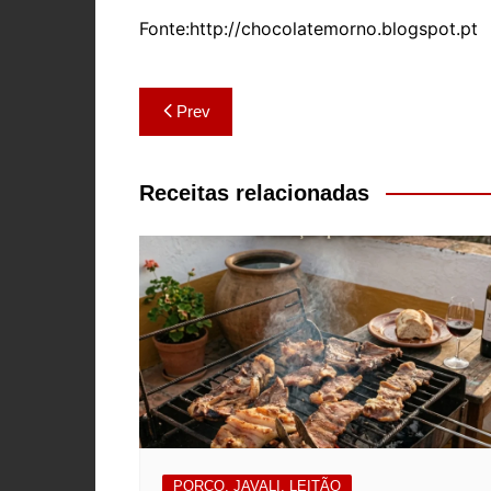
Fonte:http://chocolatemorno.blogspot.pt
Navegação
Prev
de
artigos
Receitas relacionadas
PORCO, JAVALI, LEITÃO