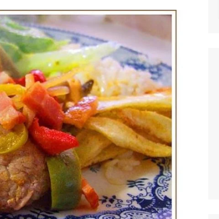
NOTICIAS
MASSAS
SALADAS
MOLHOS E TEM
MIGAS E AÇOR
PETISCOS
QUICHES