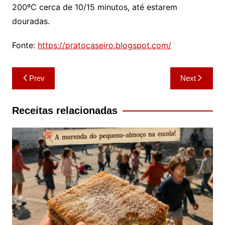
200ºC cerca de 10/15 minutos, até estarem
douradas.
Fonte:
https://pratocaseiro.blogspot.com/
Navegação
Prev
Next
de
artigos
Receitas relacionadas