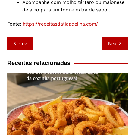
Acompanhe com molho tártaro ou maionese
de alho para um toque extra de sabor.
Fonte:
https://receitasdatiaadelina.com/
Navegação
Prev
Next
de
artigos
Receitas relacionadas