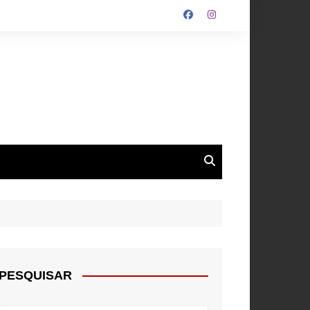
ALGARVE
ROUPA
NTOS
PESQUISAR
E