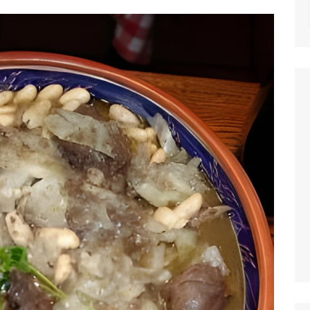
NOTICIAS
MASSAS
SALADAS
MOLHOS E TEM
MIGAS E AÇOR
PETISCOS
QUICHES