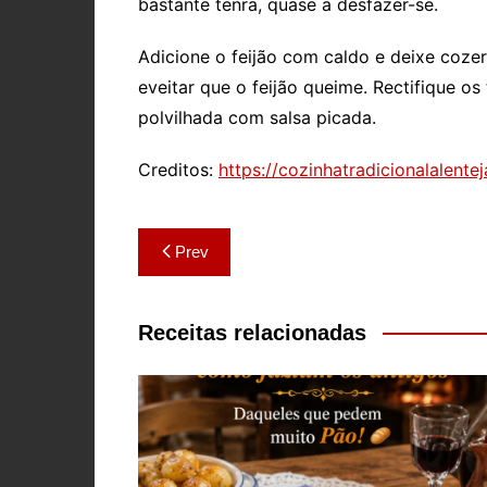
bastante tenra, quase a desfazer-se.
Adicione o feijão com caldo e deixe coze
eveitar que o feijão queime. Rectifique os 
polvilhada com salsa picada.
Creditos:
https://cozinhatradicionalalent
Navegação
Prev
de
artigos
Receitas relacionadas