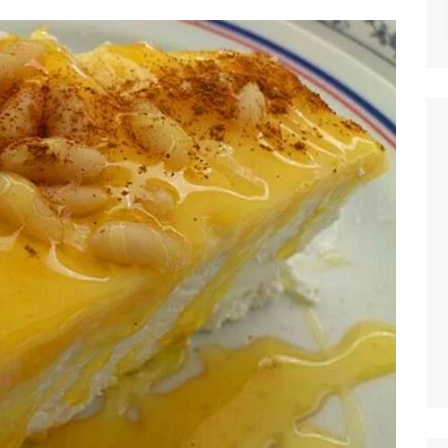
NOTICIAS
MASSAS
SALADAS
MOLHOS E TEM
MIGAS E AÇOR
PETISCOS
QUICHES