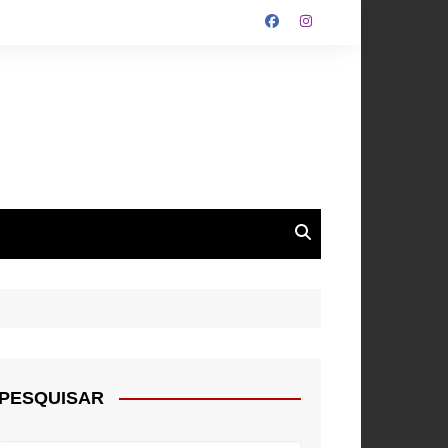
ALGARVE
ROUPA
NTOS
PESQUISAR
E