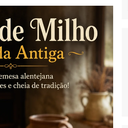
NOTICIAS
MASSAS
SALADAS
MOLHOS E TEM
MIGAS E AÇOR
PETISCOS
QUICHES