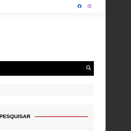
ALGARVE
ROUPA
NTOS
PESQUISAR
E