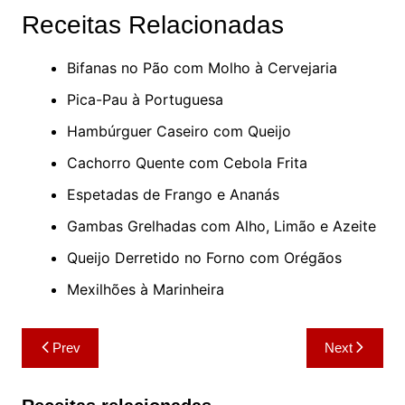
Receitas Relacionadas
Bifanas no Pão com Molho à Cervejaria
Pica-Pau à Portuguesa
Hambúrguer Caseiro com Queijo
Cachorro Quente com Cebola Frita
Espetadas de Frango e Ananás
Gambas Grelhadas com Alho, Limão e Azeite
Queijo Derretido no Forno com Orégãos
Mexilhões à Marinheira
Navegação
Prev
Next
de
artigos