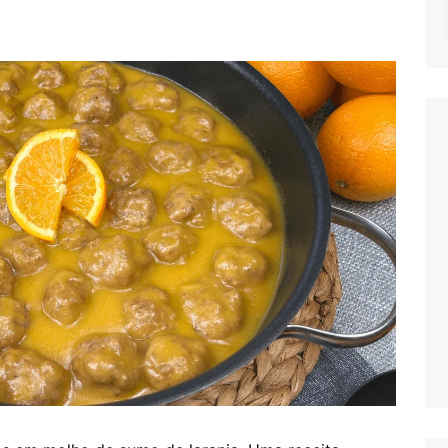
NOTICIAS
MASSAS
SALADAS
MOLHOS E TEM
MIGAS E AÇOR
PETISCOS
QUICHES