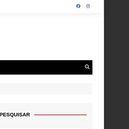
ALGARVE
ROUPA
NTOS
PESQUISAR
E