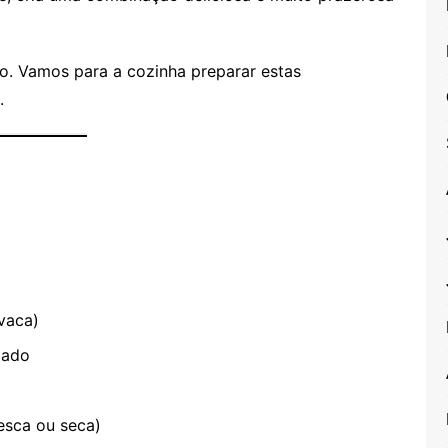
ão. Vamos para a cozinha preparar estas
.
 vaca)
lado
resca ou seca)