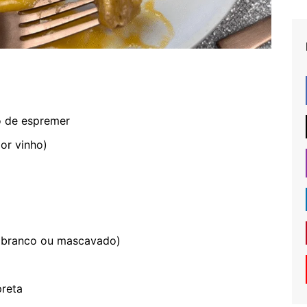
o de espremer
or vinho)
r branco ou mascavado)
preta