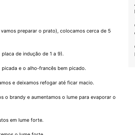
e vamos preparar o prato), colocamos cerca de 5
placa de indução de 1 a 9).
 picada e o alho-francês bem picado.
amos e deixamos refogar até ficar macio.
os o brandy e aumentamos o lume para evaporar o
utos em lume forte.
temos o lume forte.