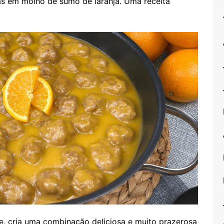
as em molho de sumo de laranja. Uma receita
e, cria uma combinação deliciosa e muito prazerosa