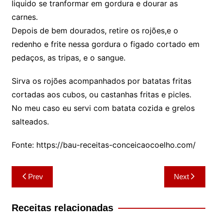
liquido se tranformar em gordura e dourar as
carnes.
Depois de bem dourados, retire os rojões,e o
redenho e frite nessa gordura o figado cortado em
pedaços, as tripas, e o sangue.
Sirva os rojões acompanhados por batatas fritas
cortadas aos cubos, ou castanhas fritas e picles.
No meu caso eu servi com batata cozida e grelos
salteados.
Fonte: https://bau-receitas-conceicaocoelho.com/
Navegação
Prev
Next
de
artigos
Receitas relacionadas