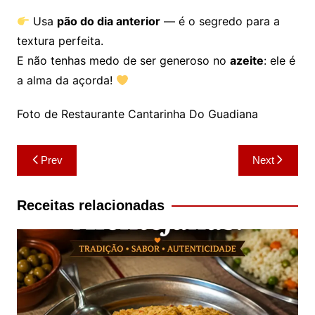
Usa
pão do dia anterior
— é o segredo para a
textura perfeita.
E não tenhas medo de ser generoso no
azeite
: ele é
a alma da açorda!
Foto de Restaurante Cantarinha Do Guadiana
Navegação
Prev
Next
de
artigos
Receitas relacionadas