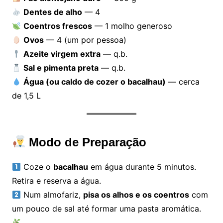
Dentes de alho
— 4
Coentros frescos
— 1 molho generoso
Ovos
— 4 (um por pessoa)
Azeite virgem extra
— q.b.
Sal e pimenta preta
— q.b.
Água (ou caldo de cozer o bacalhau)
— cerca
de 1,5 L
Modo de Preparação
Coze o
bacalhau
em água durante 5 minutos.
Retira e reserva a água.
Num almofariz,
pisa os alhos e os coentros
com
um pouco de sal até formar uma pasta aromática.