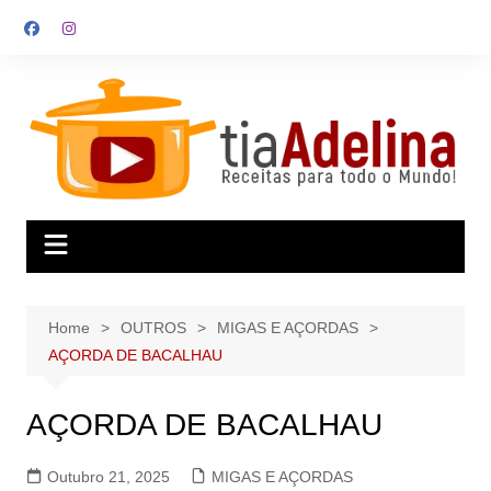
Skip
to
content
Home
OUTROS
MIGAS E AÇORDAS
AÇORDA DE BACALHAU
AÇORDA DE BACALHAU
Outubro 21, 2025
MIGAS E AÇORDAS