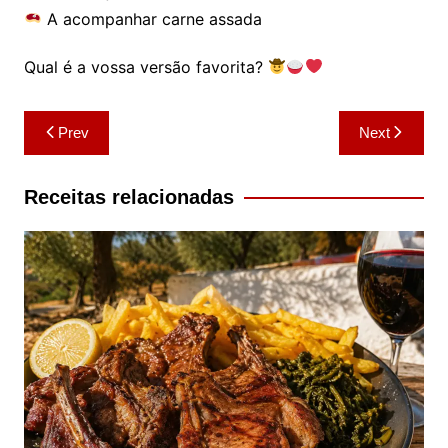
A acompanhar carne assada
Qual é a vossa versão favorita?
Navegação
Prev
Next
de
artigos
Receitas relacionadas