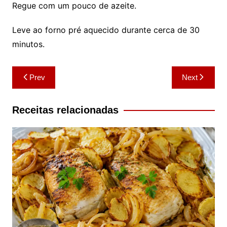
Regue com um pouco de azeite.
Leve ao forno pré aquecido durante cerca de 30
minutos.
Navegação
Prev
Next
de
artigos
Receitas relacionadas