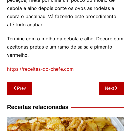
pedaços) meta por cima um pouco do molho de
cebola e alho depois corte os ovos as rodelas e
cubra o bacalhau. Vá fazendo este procedimento
até tudo acabar.
Termine com o molho da cebola e alho. Decore com
azeitonas pretas e um ramo de salsa e pimento
vermelho.
https://receitas-do-chefe.com
Navegação
Prev
Next
de
artigos
Receitas relacionadas