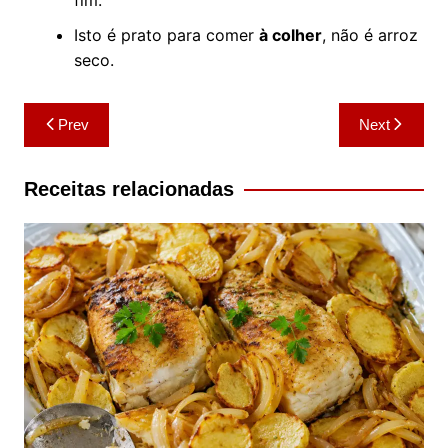
Isto é prato para comer
à colher
, não é arroz
seco.
Navegação
Prev
Next
de
artigos
Receitas relacionadas