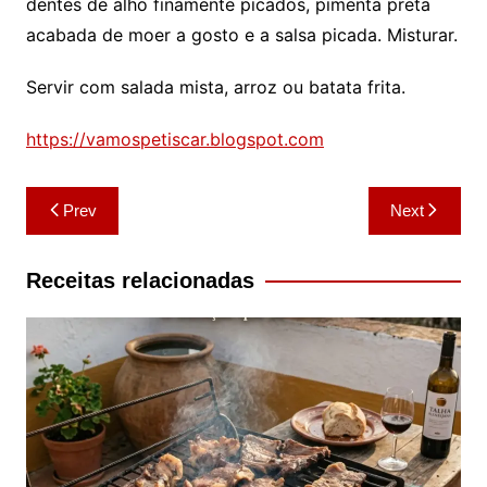
dentes de alho finamente picados, pimenta preta
acabada de moer a gosto e a salsa picada. Misturar.
Servir com salada mista, arroz ou batata frita.
https://vamospetiscar.blogspot.com
Navegação
Prev
Next
de
artigos
Receitas relacionadas