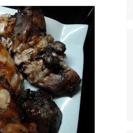
NOTICIAS
MASSAS
SALADAS
MOLHOS E TEM
MIGAS E AÇOR
PETISCOS
QUICHES