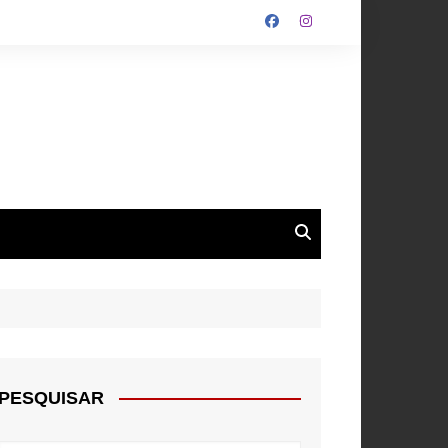
ALGARVE
ROUPA
NTOS
PESQUISAR
E