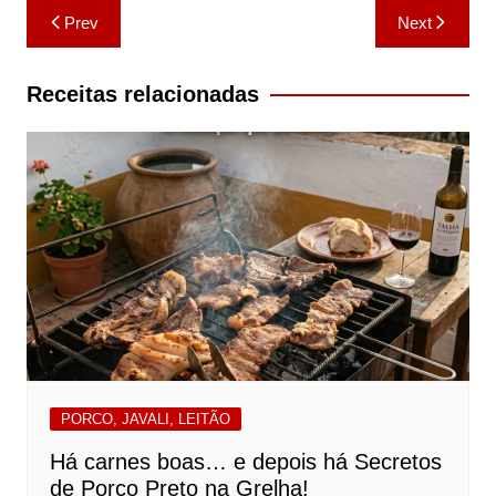
Navegação
Prev
Next
de
artigos
Receitas relacionadas
PORCO, JAVALI, LEITÃO
Há carnes boas… e depois há Secretos
de Porco Preto na Grelha!