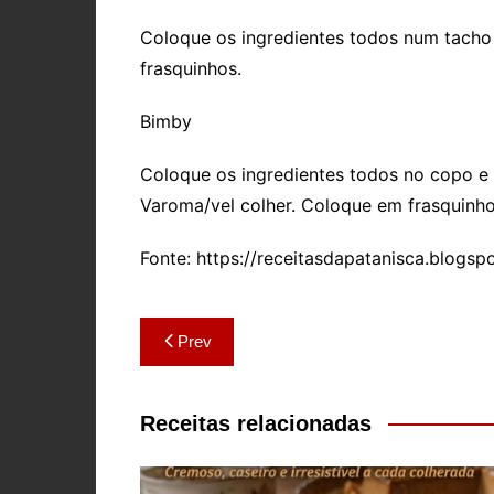
Coloque os ingredientes todos num tacho 
frasquinhos.
Bimby
Coloque os ingredientes todos no copo e
Varoma/vel colher. Coloque em frasquinho
Fonte: https://receitasdapatanisca.blogsp
Navegação
Prev
de
artigos
Receitas relacionadas