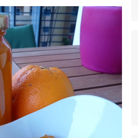
NOTICIAS
MASSAS
SALADAS
MOLHOS E TEM
MIGAS E AÇOR
PETISCOS
QUICHES