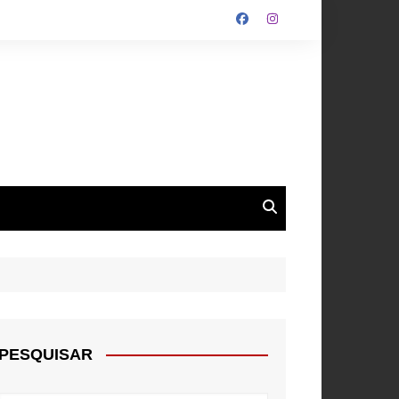
ALGARVE
ROUPA
NTOS
PESQUISAR
E