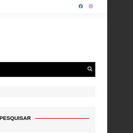
ALGARVE
ROUPA
NTOS
PESQUISAR
E