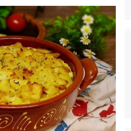
NOTICIAS
MASSAS
SALADAS
MOLHOS E TEM
MIGAS E AÇOR
PETISCOS
QUICHES