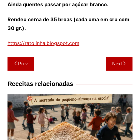
Ainda quentes passar por açúcar branco.
Rendeu cerca de 35 broas (cada uma em cru com
30 gr.).
https://ratolinha.blogspot.com
Navegação
Prev
Next
de
artigos
Receitas relacionadas